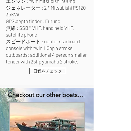
エンジン : twin Mitsubishi 400hp
ジェネレーター : 2 * Mitsubishi PS120
35KVA
GPS,depth finder : Furuno
無線 : SSB * VHF, hand held VHF,
satellite phone
スピードボート : center starboard
console with twin 115hp 4 stroke
outboards: additional 4 person smaller
tender with 25hp yamaha 2 stroke.
日程をチェック
Checkout our other boats…