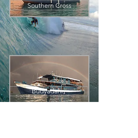
Southern Cross
Budyadahri
Our Location
PT.BEVYS
Email:
SUMATRA
sumatransurfari