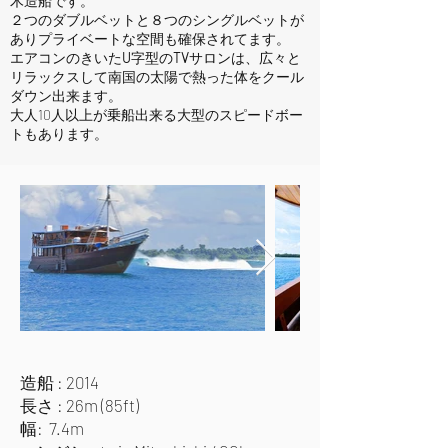
木造船です。
​２つのダブルベットと８つのシングルベットが
ありプライベートな空間も確保されてます。
エアコンのきいた
U
字型の
TV
サロンは、広々と
リラックスして南国の太陽で熱った体をクール
ダウン出来ます。
大人10人以上が乗船出来る大型のスピードボー
トもあります。
造船 : 2014
長さ : 26m (85ft)
幅: 7.4m