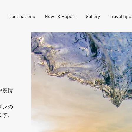
Destinations
News & Report
Gallery
Travel tips
や波情
ダンの
ます。